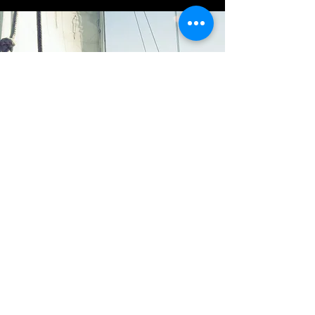
alper@borayachting.com